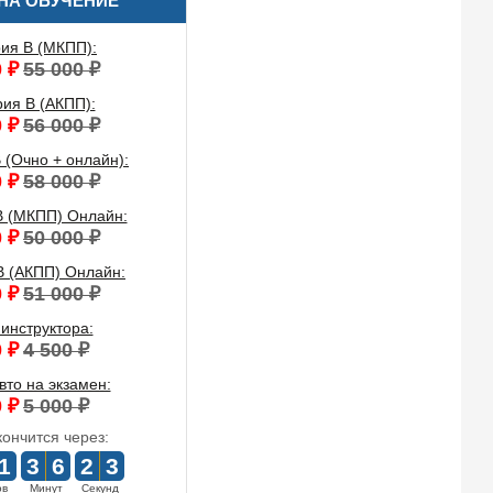
НА ОБУЧЕНИЕ
рия B (МКПП):
 ₽
55 000 ₽
рия B (АКПП):
 ₽
56 000 ₽
 (Очно + онлайн):
 ₽
58 000 ₽
B (МКПП) Онлайн:
 ₽
50 000 ₽
B (АКПП) Онлайн:
 ₽
51 000 ₽
 инструктора:
 ₽
4 500 ₽
вто на экзамен:
 ₽
5 000 ₽
кончится через:
1
3
6
2
3
ов
Минут
Секунд