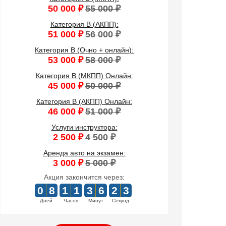
50 000 ₽
55 000 ₽
Категория B (АКПП):
51 000 ₽
56 000 ₽
Категория B (Очно + онлайн):
53 000 ₽
58 000 ₽
Категория B (МКПП) Онлайн:
45 000 ₽
50 000 ₽
Категория B (АКПП) Онлайн:
46 000 ₽
51 000 ₽
Услуги инструктора:
2 500 ₽
4 500 ₽
Аренда авто на экзамен:
3 000 ₽
5 000 ₽
Акция закончится через:
0
8
1
1
3
6
2
3
Дней
Часов
Минут
Секунд