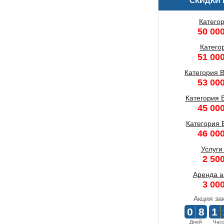
СКИДКИ 
Катего
50 000
Катего
51 000
Категория B
53 000
Категория 
45 000
Категория 
46 000
Услуги
2 500
Аренда а
3 000
Акция за
0
8
1
Дней
Час