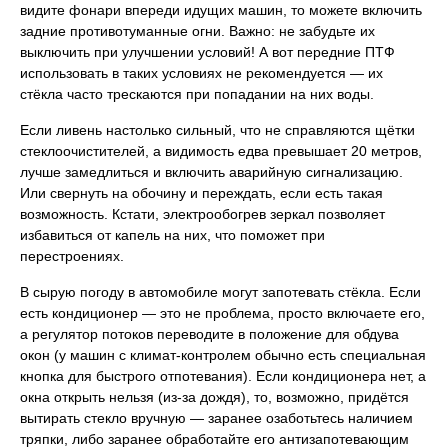
видите фонари впереди идущих машин, то можете включить
задние противотуманные огни. Важно: не забудьте их
выключить при улучшении условий! А вот передние ПТФ
использовать в таких условиях не рекомендуется — их
стёкла часто трескаются при попадании на них воды.
Если ливень настолько сильный, что не справляются щётки
стеклоочистителей, а видимость едва превышает 20 метров,
лучше замедлиться и включить аварийную сигнализацию.
Или свернуть на обочину и переждать, если есть такая
возможность. Кстати, электрообогрев зеркал позволяет
избавиться от капель на них, что поможет при
перестроениях.
В сырую погоду в автомобиле могут запотевать стёкла. Если
есть кондиционер — это не проблема, просто включаете его,
а регулятор потоков переводите в положение для обдува
окон (у машин с климат-контролем обычно есть специальная
кнопка для быстрого отпотевания). Если кондиционера нет, а
окна открыть нельзя (из-за дождя), то, возможно, придётся
вытирать стекло вручную — заранее озаботьтесь наличием
тряпки, либо заранее обработайте его антизапотевающим