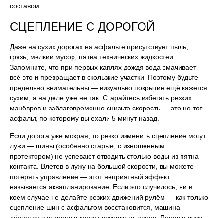
составом.
СЦЕПЛЕНИЕ С ДОРОГОЙ
Даже на сухих дорогах на асфальте присутствует пыль,
грязь, мелкий мусор, пятна технических жидкостей.
Запомните, что при первых каплях дождя вода смачивает
всё это и превращает в скользкие участки. Поэтому будьте
предельно внимательны — визуально покрытие ещё кажется
сухим, а на деле уже не так. Старайтесь избегать резких
манёвров и заблаговременно снизьте скорость — это не тот
асфальт, по которому вы ехали 5 минут назад.
Если дорога уже мокрая, то резко изменить сцепление могут
лужи — шины (особенно старые, с изношенным
протектором) не успевают отводить столько воды из пятна
контакта. Влетев в лужу на большой скорости, вы можете
потерять управление — этот неприятный эффект
называется аквапланирование. Если это случилось, ни в
коем случае не делайте резких движений рулём — как только
сцепление шин с асфальтом восстановится, машина
дёрнется в сторону и может возникнуть занос. Попав в лужу,